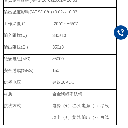
零点温度影响(%F.S/10℃)
±0.02～±0.03
输出温度影响(%F.S/10℃)
±0.02～±0.03
工作温度℃
-20℃～+65℃
输入阻抗(Ω)
380±10
输出阻抗(Ω )
350±3
绝缘电阻(MΩ)
≥5000
安全过载(%F.S)
150
供桥电压
建议10VDC
材质
合金钢或不锈钢
接线方式
电源（+）红线 电源（-）绿线
输出（+）黄线 输出（-）白线