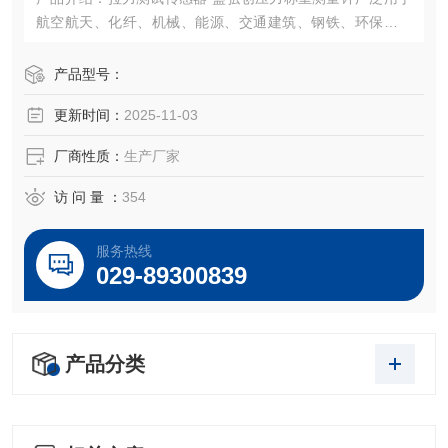
航空航天、化纤、机械、能源、交通建筑、钢铁、环保、制
药、矿山、建筑机械、给水排水、石油天然气、化工冶金、
水利电力、热力造纸、市政管理等领域中的电子秤、汽车
产品型号：
衡、配料秤、全电子汽车衡、电子地上衡电子台秤、电子吊
更新时间：
2025-11-03
称、定量包装系统。
厂商性质：
生产厂家
访 问 量 ：
354
服务热线
029-89300839
产品分类