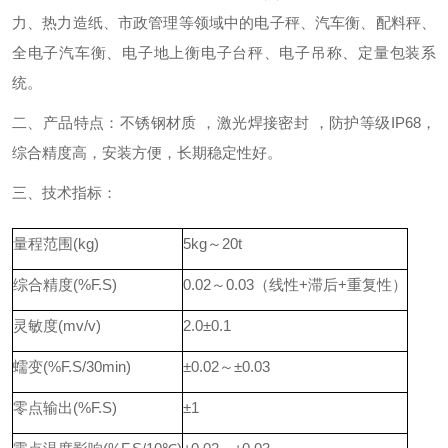
力、热力造纸、市政管理等领域中的电子秤、汽车衡、配料秤、
全电子汽车衡、电子地上衡电子台秤、电子吊称、定量包装系
统。
二、产品特点：不锈钢材质 ，激光焊接密封 ，防护等级IP68，
综合精度高，安装方便，长期稳定性好。
三、技术指标：
量程范围(kg)
5kg～20t
综合精度(%F.S)
0.02～0.03（线性+滞后+重复性）
灵敏度(mv/v)
2.0±0.1
蠕变(%F.S/30min)
±0.02～±0.03
零点输出(%F.S)
±1