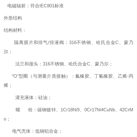
电磁辐射：符合IEC801标准
外形结构
结构材料：
隔离膜片和排气/排液阀：316不锈钢、哈氏合金C、蒙乃
尔；
法兰和接头：316不锈钢、哈氏合金C、蒙乃尔；
“O"型圈（与测量介质接触）：氟橡胶、丁氰橡胶、乙烯-丙
烯；
灌充液体：硅油；
螺 栓：碳钢镀锌、1Cr18Ni9、0Cr17Ni4CuNb、42CrM
o；
电气壳体：低铜铝合金；