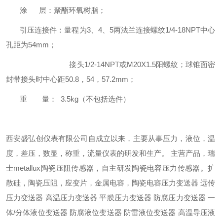
涂 层：聚酯环氧树脂；
引压连接件：量程为3、4、5两法兰连接螺纹1/4-18NPT中心
孔距为54mm；
接头1/2-14NPT或M20X1.5阳螺纹；球锥面密
封带接头时中心距50.8，54，57.2mm；
重 量： 3.5kg（不包括选件）
西安盛弘创仪表有限公司自成立以来，主要从事压力，液位，温
度，差压，数显，称重，流量仪表的研发和生产。 主营产品，瑞
士metallux陶瓷压阻传感器，自主研发陶瓷电容压力传感器。扩
散硅，陶瓷压阻，应变片，金属电容，陶瓷电容压力变送器 远传
压力变送器 高温压力变送器 平膜压力变送器 防腐压力变送器 一
体/分体液位变送器 防腐液位变送器 防雷液位变送器 高温导压液