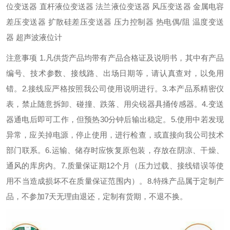
位变送器 直杆液位变送器 法兰液位变送器 风压变送器 金属电容
差压变送器 扩散硅差压变送器 压力控制器 热电偶/阻 温度变送
器 超声波液位计
注意事项 1.凡供货产品均带有产品合格证及说明书，其中有产品
编号、技术参数、接线路、出场日期等，请认真查对，以免用
错。2.接线应严格按照我公司使用说明进行。3.本产品系精密仪
表，禁止随意拆卸、碰撞、跌落、用尖锐器具捅传感器。4.变送
器通电后即可工作，但预热30分钟后输出稳定。5.使用中若发现
异常，应关掉电源，停止使用，进行检查，或直接向我公司技术
部门联系。6.运输、储存时应恢复原包装，存放在阴凉、干燥、
通风的库房内。7.质量保证期12个月（压力过载、接线错误等使
用不当造成损坏不在质量保证范围内）。8.特殊产品属于定制产
品，不参加7天无理由退还，定制有货期，不退不换。