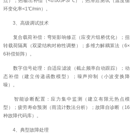
点）；热输出补偿（<0.005FS/℃）；热滞后测试（温度循
环变化率<1℃/min）。
3、高级调试技术
复合载荷补偿：弯矩影响修正（应变片组桥优化）；扭
转载荷隔离（双梁结构对称性调整）；多维力解耦算法（6×
6补偿矩阵）。
数字信号处理：自适应滤波（截止频率自动跟踪）；动
态补偿（建立传递函数模型）；噪声抑制（小波变换降
噪）。
智能诊断配置：应力集中监测（建立有限元热点模
型）；疲劳寿命预测（雨流计数法分析）；故障自诊断（16
种故障代码库）。
4、典型故障处理