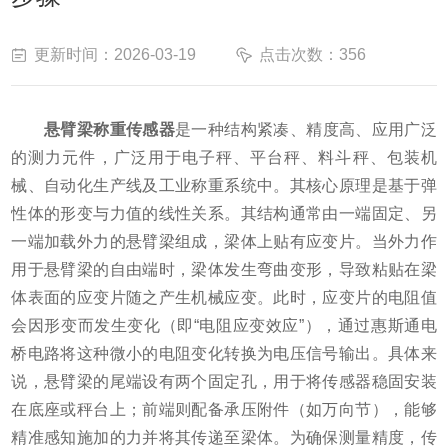
更新时间：2026-03-19
点击次数：356
悬臂梁称重传感器
是一种结构紧凑、精度高、应用广泛
的测力元件，广泛用于电子秤、平台秤、料斗秤、包装机
械、自动化生产线及工业称重系统中。其核心原理是基于弹
性体的形变与力值的线性关系。其结构通常由一端固定、另
一端加载外力的悬臂梁组成，梁体上贴有应变片。当外力作
用于悬臂梁的自由端时，梁体发生弯曲变形，导致粘贴在梁
体表面的应变片随之产生机械应变。此时，应变片的电阻值
会因形变而发生变化（即“电阻应变效应”），通过惠斯通电
桥电路将这种微小的电阻变化转换为电压信号输出。具体来
说，悬臂梁的尾端设有两个固定孔，用于将传感器稳固安装
在底座或秤台上；前端则配备承压附件（如万向节），能够
精准感知施加的力并将其传递至梁体。为确保测量精度，传