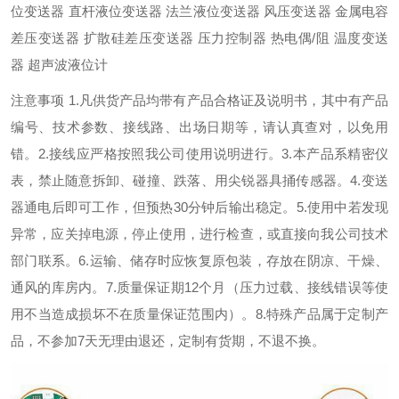
位变送器 直杆液位变送器 法兰液位变送器 风压变送器 金属电容
差压变送器 扩散硅差压变送器 压力控制器 热电偶/阻 温度变送
器 超声波液位计
注意事项 1.凡供货产品均带有产品合格证及说明书，其中有产品
编号、技术参数、接线路、出场日期等，请认真查对，以免用
错。2.接线应严格按照我公司使用说明进行。3.本产品系精密仪
表，禁止随意拆卸、碰撞、跌落、用尖锐器具捅传感器。4.变送
器通电后即可工作，但预热30分钟后输出稳定。5.使用中若发现
异常，应关掉电源，停止使用，进行检查，或直接向我公司技术
部门联系。6.运输、储存时应恢复原包装，存放在阴凉、干燥、
通风的库房内。7.质量保证期12个月（压力过载、接线错误等使
用不当造成损坏不在质量保证范围内）。8.特殊产品属于定制产
品，不参加7天无理由退还，定制有货期，不退不换。