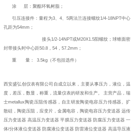
涂 层：聚酯环氧树脂；
引压连接件：量程为3、4、5两法兰连接螺纹1/4-18NPT中心
孔距为54mm；
接头1/2-14NPT或M20X1.5阳螺纹；球锥面密
封带接头时中心距50.8，54，57.2mm；
重 量： 3.5kg（不包括选件）
西安盛弘创仪表有限公司自成立以来，主要从事压力，液位，温
度，差压，数显，称重，流量仪表的研发和生产。 主营产品，瑞
士metallux陶瓷压阻传感器，自主研发陶瓷电容压力传感器。扩
散硅，陶瓷压阻，应变片，金属电容，陶瓷电容压力变送器 远传
压力变送器 高温压力变送器 平膜压力变送器 防腐压力变送器 一
体/分体液位变送器 防腐液位变送器 防雷液位变送器 高温导压液