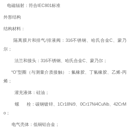
电磁辐射：符合IEC801标准
外形结构
结构材料：
隔离膜片和排气/排液阀：316不锈钢、哈氏合金C、蒙乃
尔；
法兰和接头：316不锈钢、哈氏合金C、蒙乃尔；
“O"型圈（与测量介质接触）：氟橡胶、丁氰橡胶、乙烯-丙
烯；
灌充液体：硅油；
螺 栓：碳钢镀锌、1Cr18Ni9、0Cr17Ni4CuNb、42CrM
o；
电气壳体：低铜铝合金；