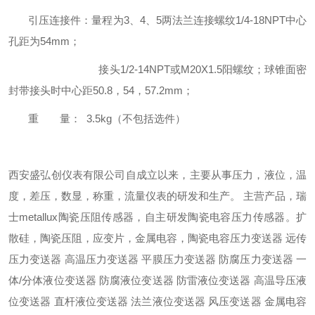
引压连接件：量程为3、4、5两法兰连接螺纹1/4-18NPT中心
孔距为54mm；
接头1/2-14NPT或M20X1.5阳螺纹；球锥面密
封带接头时中心距50.8，54，57.2mm；
重 量： 3.5kg（不包括选件）
西安盛弘创仪表有限公司自成立以来，主要从事压力，液位，温
度，差压，数显，称重，流量仪表的研发和生产。 主营产品，瑞
士metallux陶瓷压阻传感器，自主研发陶瓷电容压力传感器。扩
散硅，陶瓷压阻，应变片，金属电容，陶瓷电容压力变送器 远传
压力变送器 高温压力变送器 平膜压力变送器 防腐压力变送器 一
体/分体液位变送器 防腐液位变送器 防雷液位变送器 高温导压液
位变送器 直杆液位变送器 法兰液位变送器 风压变送器 金属电容