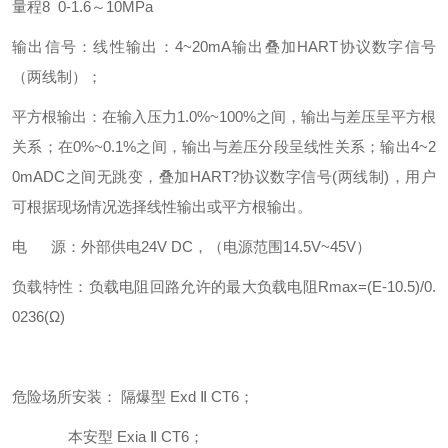
量程8 0-1.6～10MPa
输出信号：线性输出：4~20mA输出叠加HART协议数字信号
（两线制）；
平方根输出：在输入压力1.0%~100%之间，输出与差压呈平方根
关系；在0%~0.1%之间，输出与差压分段呈线性关系；输出4~2
0mADC之间无跳变，叠加HART?协议数字信号(两线制)，用户
可根据现场情况选择线性输出或平方根输出。
电 源：外部供电24V DC，（电源范围14.5V~45V）
负载特性：负载电阻回路允许的最大负载电阻Rmax=(E-10.5)/0.
0236(Ω)
危险场所安装： 隔爆型 Exd Ⅱ CT6；
本安型 Exia Ⅱ CT6；