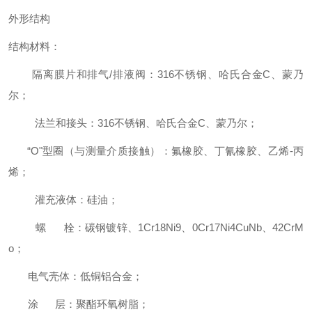
外形结构
结构材料：
隔离膜片和排气/排液阀：316不锈钢、哈氏合金C、蒙乃
尔；
法兰和接头：316不锈钢、哈氏合金C、蒙乃尔；
“O"型圈（与测量介质接触）：氟橡胶、丁氰橡胶、乙烯-丙
烯；
灌充液体：硅油；
螺 栓：碳钢镀锌、1Cr18Ni9、0Cr17Ni4CuNb、42CrM
o；
电气壳体：低铜铝合金；
涂 层：聚酯环氧树脂；