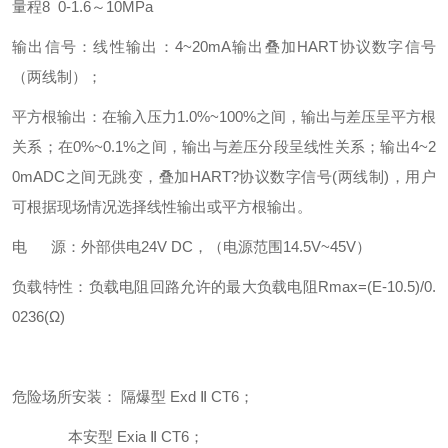
量程8 0-1.6～10MPa
输出信号：线性输出：4~20mA输出叠加HART协议数字信号
（两线制）；
平方根输出：在输入压力1.0%~100%之间，输出与差压呈平方根
关系；在0%~0.1%之间，输出与差压分段呈线性关系；输出4~2
0mADC之间无跳变，叠加HART?协议数字信号(两线制)，用户
可根据现场情况选择线性输出或平方根输出。
电 源：外部供电24V DC，（电源范围14.5V~45V）
负载特性：负载电阻回路允许的最大负载电阻Rmax=(E-10.5)/0.
0236(Ω)
危险场所安装： 隔爆型 Exd Ⅱ CT6；
本安型 Exia Ⅱ CT6；