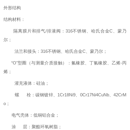
外形结构
结构材料：
隔离膜片和排气/排液阀：316不锈钢、哈氏合金C、蒙乃
尔；
法兰和接头：316不锈钢、哈氏合金C、蒙乃尔；
“O"型圈（与测量介质接触）：氟橡胶、丁氰橡胶、乙烯-丙
烯；
灌充液体：硅油；
螺 栓：碳钢镀锌、1Cr18Ni9、0Cr17Ni4CuNb、42CrM
o；
电气壳体：低铜铝合金；
涂 层：聚酯环氧树脂；