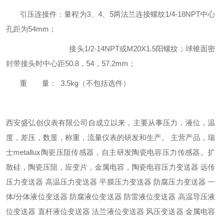
引压连接件：量程为3、4、5两法兰连接螺纹1/4-18NPT中心
孔距为54mm；
接头1/2-14NPT或M20X1.5阳螺纹；球锥面密
封带接头时中心距50.8，54，57.2mm；
重 量： 3.5kg（不包括选件）
西安盛弘创仪表有限公司自成立以来，主要从事压力，液位，温
度，差压，数显，称重，流量仪表的研发和生产。 主营产品，瑞
士metallux陶瓷压阻传感器，自主研发陶瓷电容压力传感器。扩
散硅，陶瓷压阻，应变片，金属电容，陶瓷电容压力变送器 远传
压力变送器 高温压力变送器 平膜压力变送器 防腐压力变送器 一
体/分体液位变送器 防腐液位变送器 防雷液位变送器 高温导压液
位变送器 直杆液位变送器 法兰液位变送器 风压变送器 金属电容