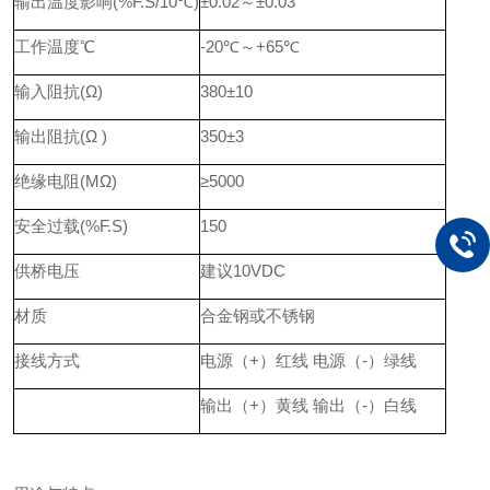
输出温度影响(%F.S/10℃)
±0.02～±0.03
工作温度℃
-20℃～+65℃
输入阻抗(Ω)
380±10
输出阻抗(Ω )
350±3
绝缘电阻(MΩ)
≥5000
安全过载(%F.S)
150
供桥电压
建议10VDC
材质
合金钢或不锈钢
接线方式
电源（+）红线 电源（-）绿线
输出（+）黄线 输出（-）白线