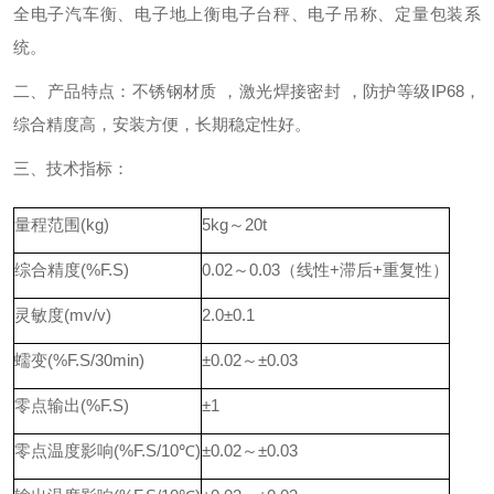
全电子汽车衡、电子地上衡电子台秤、电子吊称、定量包装系
统。
二、产品特点：不锈钢材质 ，激光焊接密封 ，防护等级IP68，
综合精度高，安装方便，长期稳定性好。
三、技术指标：
量程范围(kg)
5kg～20t
综合精度(%F.S)
0.02～0.03（线性+滞后+重复性）
灵敏度(mv/v)
2.0±0.1
蠕变(%F.S/30min)
±0.02～±0.03
零点输出(%F.S)
±1
零点温度影响(%F.S/10℃)
±0.02～±0.03