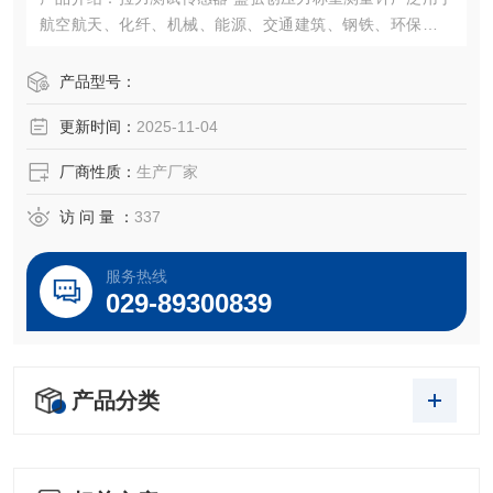
航空航天、化纤、机械、能源、交通建筑、钢铁、环保、制
药、矿山、建筑机械、给水排水、石油天然气、化工冶金、
水利电力、热力造纸、市政管理等领域中的电子秤、汽车
产品型号：
衡、配料秤、全电子汽车衡、电子地上衡电子台秤、电子吊
更新时间：
2025-11-04
称、定量包装系统。
厂商性质：
生产厂家
访 问 量 ：
337
服务热线
029-89300839
产品分类