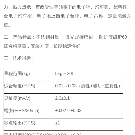
力、热力造纸、市政管理等领域中的电子秤、汽车衡、配料秤、
全电子汽车衡、电子地上衡电子台秤、电子吊称、定量包装系
统。
二、产品特点：不锈钢材质 ，激光焊接密封 ，防护等级IP68，
综合精度高，安装方便，长期稳定性好。
三、技术指标：
量程范围(kg)
5kg～20t
综合精度(%F.S)
0.02～0.03（线性+滞后+重复性）
灵敏度(mv/v)
2.0±0.1
蠕变(%F.S/30min)
±0.02～±0.03
零点输出(%F.S)
±1