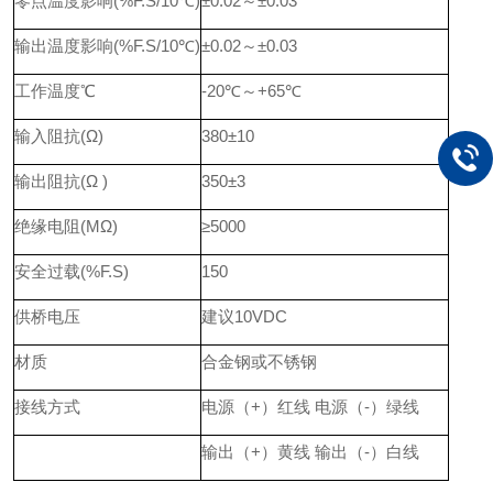
零点温度影响(%F.S/10℃)
±0.02～±0.03
输出温度影响(%F.S/10℃)
±0.02～±0.03
工作温度℃
-20℃～+65℃
输入阻抗(Ω)
380±10
输出阻抗(Ω )
350±3
绝缘电阻(MΩ)
≥5000
安全过载(%F.S)
150
供桥电压
建议10VDC
材质
合金钢或不锈钢
接线方式
电源（+）红线 电源（-）绿线
输出（+）黄线 输出（-）白线