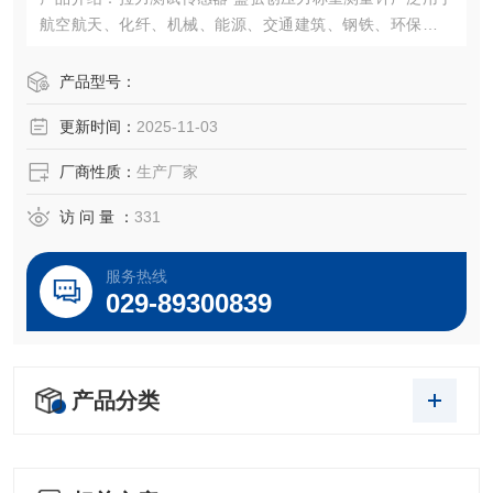
航空航天、化纤、机械、能源、交通建筑、钢铁、环保、制
药、矿山、建筑机械、给水排水、石油天然气、化工冶金、
水利电力、热力造纸、市政管理等领域中的电子秤、汽车
产品型号：
衡、配料秤、全电子汽车衡、电子地上衡电子台秤、电子吊
更新时间：
2025-11-03
称、定量包装系统。
厂商性质：
生产厂家
访 问 量 ：
331
服务热线
029-89300839
产品分类