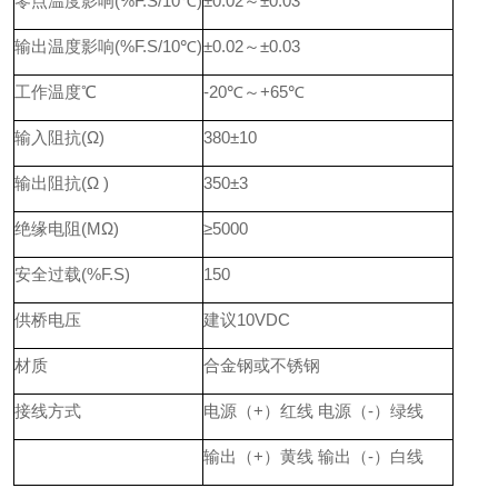
零点温度影响(%F.S/10℃)
±0.02～±0.03
输出温度影响(%F.S/10℃)
±0.02～±0.03
工作温度℃
-20℃～+65℃
输入阻抗(Ω)
380±10
输出阻抗(Ω )
350±3
绝缘电阻(MΩ)
≥5000
安全过载(%F.S)
150
供桥电压
建议10VDC
材质
合金钢或不锈钢
接线方式
电源（+）红线 电源（-）绿线
输出（+）黄线 输出（-）白线