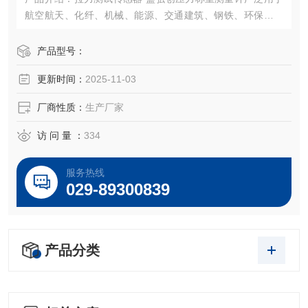
航空航天、化纤、机械、能源、交通建筑、钢铁、环保、制
药、矿山、建筑机械、给水排水、石油天然气、化工冶金、
水利电力、热力造纸、市政管理等领域中的电子秤、汽车
产品型号：
衡、配料秤、全电子汽车衡、电子地上衡电子台秤、电子吊
更新时间：
2025-11-03
称、定量包装系统。
厂商性质：
生产厂家
访 问 量 ：
334
服务热线
029-89300839
产品分类