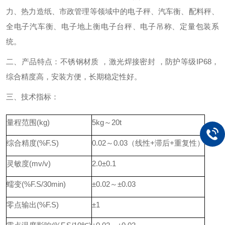
力、热力造纸、市政管理等领域中的电子秤、汽车衡、配料秤、
全电子汽车衡、电子地上衡电子台秤、电子吊称、定量包装系
统。
二、产品特点：不锈钢材质 ，激光焊接密封 ，防护等级IP68，
综合精度高，安装方便，长期稳定性好。
三、技术指标：
量程范围(kg)
5kg～20t
综合精度(%F.S)
0.02～0.03（线性+滞后+重复性）
灵敏度(mv/v)
2.0±0.1
蠕变(%F.S/30min)
±0.02～±0.03
零点输出(%F.S)
±1