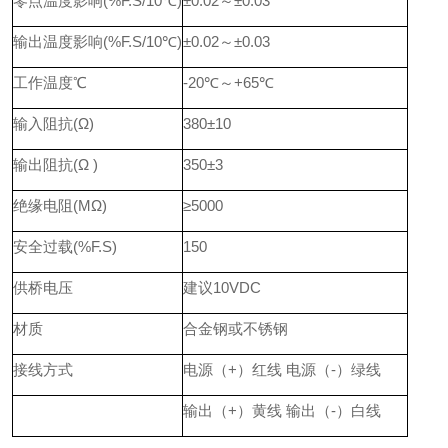
零点温度影响(%F.S/10℃)
±0.02～±0.03
输出温度影响(%F.S/10℃)
±0.02～±0.03
工作温度℃
-20℃～+65℃
输入阻抗(Ω)
380±10
输出阻抗(Ω )
350±3
绝缘电阻(MΩ)
≥5000
安全过载(%F.S)
150
供桥电压
建议10VDC
材质
合金钢或不锈钢
接线方式
电源（+）红线 电源（-）绿线
输出（+）黄线 输出（-）白线