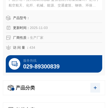
航空航天、化纤、机械、能源、交通建筑、钢铁、环保、制
药、矿山、建筑机械、给水排水、石油天然气、化工冶金、
水利电力、热力造纸、市政管理等领域中的电子秤、汽车
产品型号：
衡、配料秤、全电子汽车衡、电子地上衡电子台秤、电子吊
更新时间：
2025-11-03
称、定量包装系统。
厂商性质：
生产厂家
访 问 量 ：
434
服务热线
029-89300839
产品分类