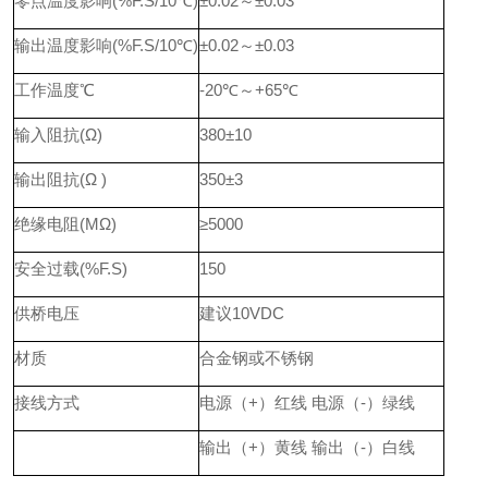
零点温度影响(%F.S/10℃)
±0.02～±0.03
输出温度影响(%F.S/10℃)
±0.02～±0.03
工作温度℃
-20℃～+65℃
输入阻抗(Ω)
380±10
输出阻抗(Ω )
350±3
绝缘电阻(MΩ)
≥5000
安全过载(%F.S)
150
供桥电压
建议10VDC
材质
合金钢或不锈钢
接线方式
电源（+）红线 电源（-）绿线
输出（+）黄线 输出（-）白线