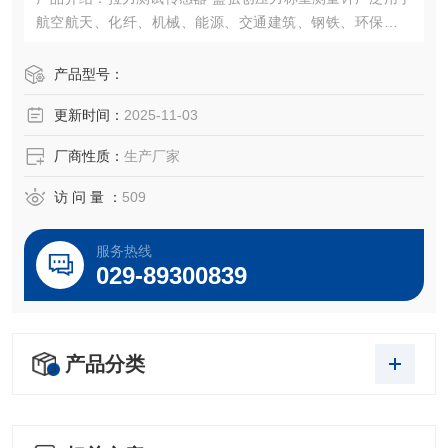
航空航天、化纤、机械、能源、交通建筑、钢铁、环保、制
药、矿山、建筑机械、给水排水、石油天然气、化工冶金、
水利电力、热力造纸、市政管理等领域中的电子秤、汽车
产品型号：
衡、配料秤、全电子汽车衡、电子地上衡电子台秤、电子吊
更新时间：
2025-11-03
称、定量包装系统。
厂商性质：
生产厂家
访 问 量 ：
509
服务热线
029-89300839
产品分类