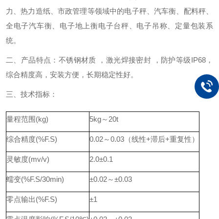
力、热力造纸、市政管理等领域中的电子秤、汽车衡、配料秤、
全电子汽车衡、电子地上衡电子台秤、电子吊称、定量包装系
统。
二、产品特点：不锈钢材质 ，激光焊接密封 ，防护等级IP68，
综合精度高，安装方便，长期稳定性好。
三、技术指标：
量程范围(kg)
5kg～20t
综合精度(%F.S)
0.02～0.03（线性+滞后+重复性）
灵敏度(mv/v)
2.0±0.1
蠕变(%F.S/30min)
±0.02～±0.03
零点输出(%F.S)
±1