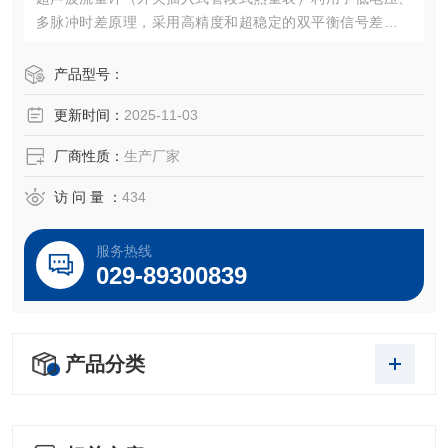
多脉冲时差原理，采用高精度和超稳定的双平衡信号差分发
射、差分接收数字检测技术来测量顺流和逆流方向的声波传
输时间，根据时差计算出流速。具有稳定性好、零点漂移
产品型号：
小、测量精度高，量程比宽抗干扰性强等特点。
更新时间：
2025-11-03
厂商性质：
生产厂家
访 问 量 ：
434
服务热线
029-89300839
产品分类