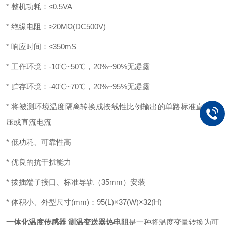
* 整机功耗：≤0.5VA
* 绝缘电阻：≥20MΩ(DC500V)
* 响应时间：≤350mS
* 工作环境：-10℃~50℃，20%~90%无凝露
* 贮存环境：-40℃~70℃，20%~95%无凝露
* 将被测环境温度隔离转换成按线性比例输出的单路标准直流电
压或直流电流
* 低功耗、可靠性高
* 优良的抗干扰能力
* 拔插端子接口、标准导轨（35mm）安装
* 体积小、外型尺寸(mm)：95(L)×37(W)×32(H)
一体化温度传感器 测温变送器热电阻
是一种将温度变量转换为可