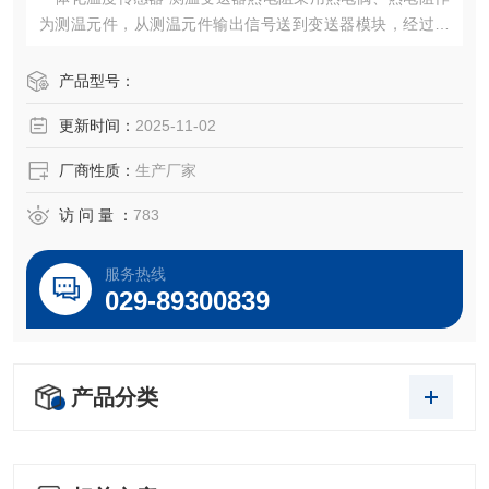
为测温元件，从测温元件输出信号送到变送器模块，经过稳
压滤波、运算放大、非线性校正、V/I转换、恒流及反向保护
等电路处理后，转换成与温度成线性关系的4～20mA电流信
产品型号：
号0-5V/0-10V电压信号，RS485数字信号
更新时间：
2025-11-02
厂商性质：
生产厂家
访 问 量 ：
783
服务热线
029-89300839
产品分类