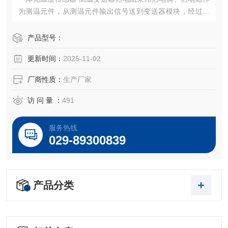
为测温元件，从测温元件输出信号送到变送器模块，经过稳
压滤波、运算放大、非线性校正、V/I转换、恒流及反向保护
等电路处理后，转换成与温度成线性关系的4～20mA电流信
产品型号：
号0-5V/0-10V电压信号，RS485数字信号
更新时间：
2025-11-02
厂商性质：
生产厂家
访 问 量 ：
491
服务热线
029-89300839
产品分类