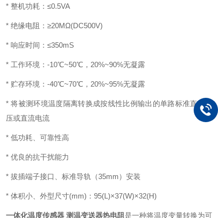
* 整机功耗：≤0.5VA
* 绝缘电阻：≥20MΩ(DC500V)
* 响应时间：≤350mS
* 工作环境：-10℃~50℃，20%~90%无凝露
* 贮存环境：-40℃~70℃，20%~95%无凝露
* 将被测环境温度隔离转换成按线性比例输出的单路标准直流电
压或直流电流
* 低功耗、可靠性高
* 优良的抗干扰能力
* 拔插端子接口、标准导轨（35mm）安装
* 体积小、外型尺寸(mm)：95(L)×37(W)×32(H)
一体化温度传感器 测温变送器热电阻
是一种将温度变量转换为可