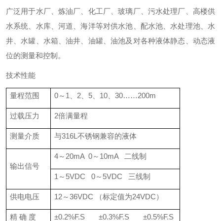
广泛用于水厂、炼油厂、化工厂、玻璃厂、污水处理厂、高楼供
水系统、水库、河道、海洋等对供水池、配水池、水处理池、水
井、水罐、水箱、油井、油罐、油池及对各种液体静态、动态液
位的测量和控制。
技术性能
量程范围
0～1、2、5、10、30……200m
过载压力
2倍满量程
测量介质
与316L不锈钢兼容的液体
4～20mA 0～10mA 二线制
输出信号
1～5VDC 0～5VDC 三线制
供电电压
12～36VDC （标定值为24VDC）
精 确 度
±0.2%F.S ±0.3%F.S ±0.5%F.S