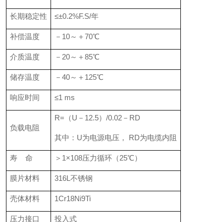
长期稳定性
≤±0.2%F.S/年
补偿温度
－10～＋70℃
介质温度
－20～＋85℃
储存温度
－40～＋125℃
响应时间
≤1 ms
R=（U－12.5）/0.02－RD
负载电阻
其中：U为电源电压， RD为电缆内阻
寿 命
＞1×108压力循环（25℃）
膜片材料
316L不锈钢
壳体材料
1Cr18Ni9Ti
压力接口
投入式