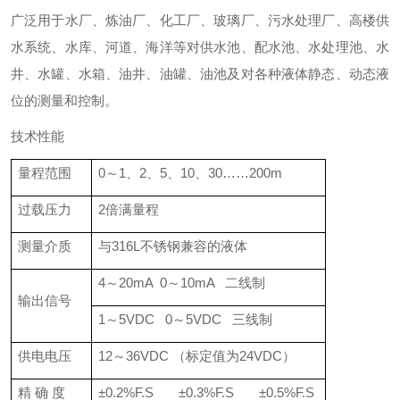
广泛用于水厂、炼油厂、化工厂、玻璃厂、污水处理厂、高楼供
水系统、水库、河道、海洋等对供水池、配水池、水处理池、水
井、水罐、水箱、油井、油罐、油池及对各种液体静态、动态液
位的测量和控制。
技术性能
量程范围
0～1、2、5、10、30……200m
过载压力
2倍满量程
测量介质
与316L不锈钢兼容的液体
4～20mA 0～10mA 二线制
输出信号
1～5VDC 0～5VDC 三线制
供电电压
12～36VDC （标定值为24VDC）
精 确 度
±0.2%F.S ±0.3%F.S ±0.5%F.S