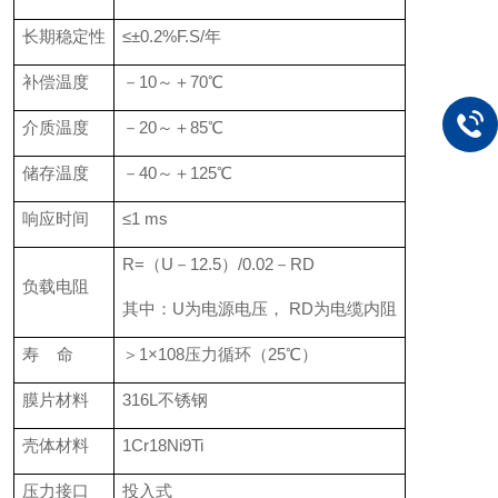
长期稳定性
≤±0.2%F.S/年
补偿温度
－10～＋70℃
介质温度
－20～＋85℃
储存温度
－40～＋125℃
响应时间
≤1 ms
R=（U－12.5）/0.02－RD
负载电阻
其中：U为电源电压， RD为电缆内阻
寿 命
＞1×108压力循环（25℃）
膜片材料
316L不锈钢
壳体材料
1Cr18Ni9Ti
压力接口
投入式