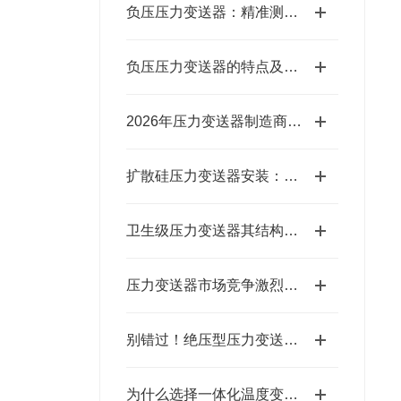
负压压力变送器：精准测量，守护工业安全
负压压力变送器的特点及技术应用
2026年压力变送器制造商哪家强？答案即将揭晓！
扩散硅压力变送器安装：避开误区，一步到位的实操指南
卫生级压力变送器其结构主要包括以下部分
压力变送器市场竞争激烈，哪家销售厂家才是行业宠儿？
别错过！绝压型压力变送器的突出特点，解锁高精度测量的底层逻辑
为什么选择一体化温度变送器进行温度监测？