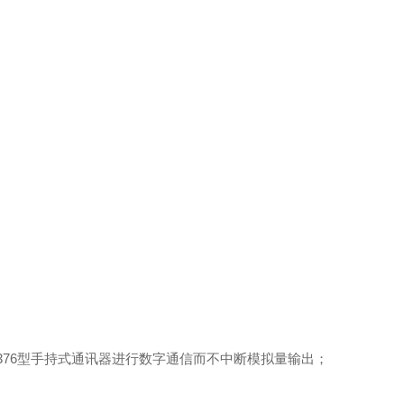
S-H376型手持式通讯器进行数字通信而不中断模拟量输出；