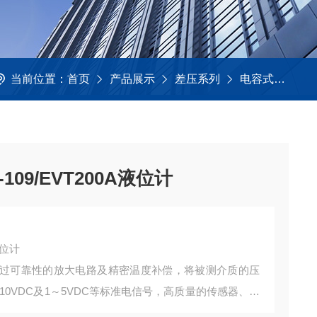
当前位置：
首页
产品展示
差压系列
电容式
电容
09/EVT200A液位计
液位计
过可靠性的放大电路及精密温度补偿，将被测介质的压
0～10VDC及1～5VDC等标准电信号，高质量的传感器、封
的优异质量和最佳性能。该产品有多种接口形式和多种引