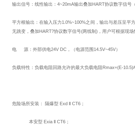
输出信号：线性输出：4~20mA输出叠加HART协议数字信号
平方根输出：在输入压力1.0%~100%之间，输出与差压呈平方
无跳变，叠加HART?协议数字信号(两线制)，用户可根据现
电 源：外部供电24V DC，（电源范围14.5V~45V）
负载特性：负载电阻回路允许的最大负载电阻Rmax=(E-10.5)/0.0
危险场所安装： 隔爆型 Exd Ⅱ CT6；
本安型 Exia Ⅱ CT6；