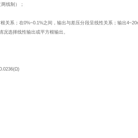
（两线制）；
根关系；在0%~0.1%之间，输出与差压分段呈线性关系；输出4~20
场情况选择线性输出或平方根输出。
236(Ω)