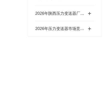
2026年陕西压力变送器厂商口碑盘点 各家真实名声实力全解析
2026年压力变送器市场竞争激烈，哪家销售厂家才是行业值得选择