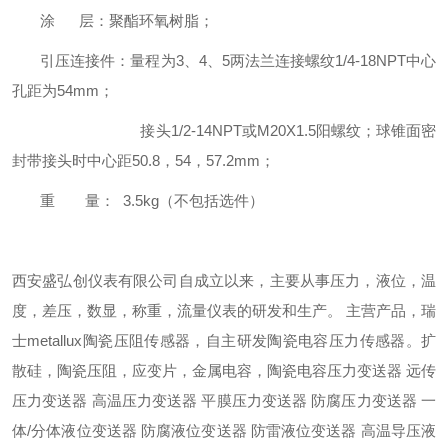
涂 层：聚酯环氧树脂；
引压连接件：量程为3、4、5两法兰连接螺纹1/4-18NPT中心
孔距为54mm；
接头1/2-14NPT或M20X1.5阳螺纹；球锥面密
封带接头时中心距50.8，54，57.2mm；
重 量： 3.5kg（不包括选件）
西安盛弘创仪表有限公司自成立以来，主要从事压力，液位，温
度，差压，数显，称重，流量仪表的研发和生产。 主营产品，瑞
士metallux陶瓷压阻传感器，自主研发陶瓷电容压力传感器。扩
散硅，陶瓷压阻，应变片，金属电容，陶瓷电容压力变送器 远传
压力变送器 高温压力变送器 平膜压力变送器 防腐压力变送器 一
体/分体液位变送器 防腐液位变送器 防雷液位变送器 高温导压液