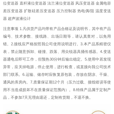
位变送器 直杆液位变送器 法兰液位变送器 风压变送器 金属电容
差压变送器 扩散硅差压变送器 压力控制器 热电偶/阻 温度变送
器 超声波液位计
注意事项 1.凡供货产品均带有产品合格证及说明书，其中有产品
编号、技术参数、接线路、出场日期等，请认真查对，以免用
错。2.接线应严格按照我公司使用说明进行。3.本产品系精密仪
表，禁止随意拆卸、碰撞、跌落、用尖锐器具捅传感器。4.变送
器通电后即可工作，但预热30分钟后输出稳定。5.使用中若发现
异常，应关掉电源，停止使用，进行检查，或直接向我公司技术
部门联系。6.运输、储存时应恢复原包装，存放在阴凉、干燥、
通风的库房内。7.质量保证期12个月（压力过载、接线错误等使
用不当造成损坏不在质量保证范围内）。8.特殊产品属于定制产
品，不参加7天无理由退还，定制有货期，不退不换。