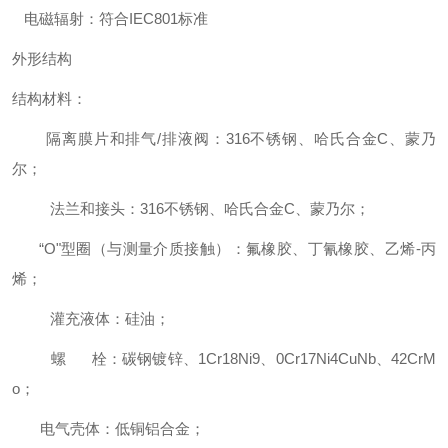
电磁辐射：符合IEC801标准
外形结构
结构材料：
隔离膜片和排气/排液阀：316不锈钢、哈氏合金C、蒙乃
尔；
法兰和接头：316不锈钢、哈氏合金C、蒙乃尔；
“O"型圈（与测量介质接触）：氟橡胶、丁氰橡胶、乙烯-丙
烯；
灌充液体：硅油；
螺 栓：碳钢镀锌、1Cr18Ni9、0Cr17Ni4CuNb、42CrM
o；
电气壳体：低铜铝合金；