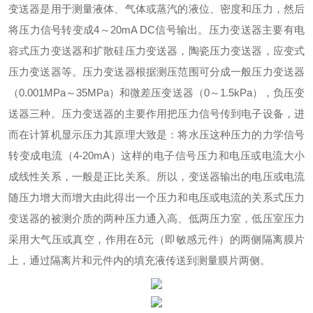
变送器是用于测量液体、气体或蒸汽的液位、密度和压力，然后
将压力信号转变成
4
～
20mA DC
信号输出。
压力变送器主要有电
容式压力变送器和扩散硅压力变送器，陶瓷压力变送器，应变式
压力变送器等。压力变送器根据测压范围可分成一般压力变送器
（
0.001MPa
～
35MPa
）和微差压变送器（
0
～
1.5kPa
），负压变
送器三种。
压力变送器的主要作用把压力信号传到电子设备，进
而在计算机显示压力其原理大致是：将水压这种压力的力学信号
转变成电流（
4-20mA
）这样的电子信号压力和电压或电流大小
成线性关系，一般是正比关系。所以，变送器输出的电压或电流
随压力增大而增大由此得出一个压力和电压或电流的关系式压力
变送器的被测介质的两种压力通入高、低两压力室，低压室压力
采用大气压或真空，作用在
δ
元（即敏感元件）的两侧隔离膜片
上，通过隔离片和元件内的填充液传送到测量膜片两侧。