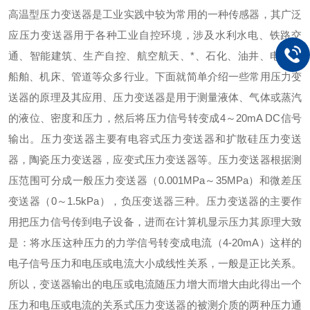
高温型
压力变送器是工业实践中较为常用的一种传感器，其广泛
应压力变送器用于各种工业自控环境，涉及水利水电、铁路交
通、智能建筑、生产自控、航空航天、*、石化、油井、电力、
船舶、机床、管道等众多行业。下面就简单介绍一些常用压力变
送器的原理及其应用、压力变送器是用于测量液体、气体或蒸汽
的液位、密度和压力，然后将压力信号转变成
4
～
20mA DC
信号
输出。
压力变送器主要有电容式压力变送器和扩散硅压力变送
器，陶瓷压力变送器，应变式压力变送器等。压力变送器根据测
压范围可分成一般压力变送器（
0.001MPa
～
35MPa
）和微差压
变送器（
0
～
1.5kPa
），负压变送器三种。
压力变送器的主要作
用把压力信号传到电子设备，进而在计算机显示压力其原理大致
是：将水压这种压力的力学信号转变成电流（
4-20mA
）这样的
电子信号压力和电压或电流大小成线性关系，一般是正比关系。
所以，变送器输出的电压或电流随压力增大而增大由此得出一个
压力和电压或电流的关系式压力变送器的被测介质的两种压力通