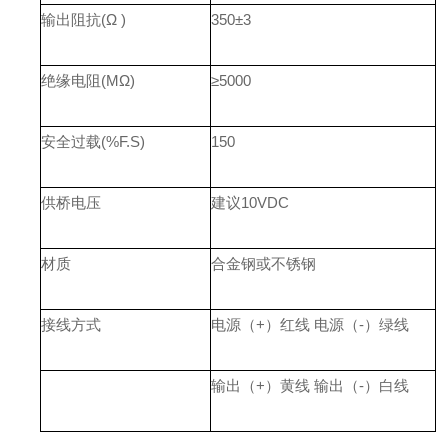
输出阻抗(Ω )
350±3
绝缘电阻(MΩ)
≥5000
安全过载(%F.S)
150
供桥电压
建议10VDC
材质
合金钢或不锈钢
接线方式
电源（+）红线 电源（-）绿线
输出（+）黄线 输出（-）白线