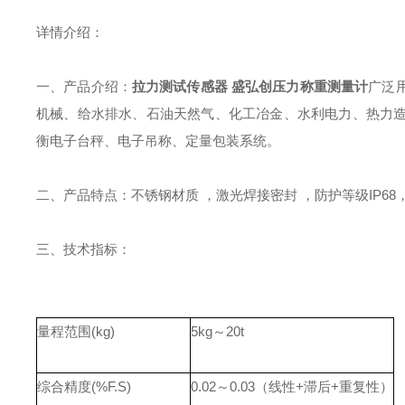
详情介绍：
一、产品介绍：
拉力测试传感器 盛弘创压力称重测量计
广泛
机械、给水排水、石油天然气、化工冶金、水利电力、热力
衡电子台秤、电子吊称、定量包装系统。
二、产品特点：不锈钢材质 ，激光焊接密封 ，防护等级IP6
三、技术指标：
量程范围(kg)
5kg～20t
综合精度(%F.S)
0.02～0.03（线性+滞后+重复性）