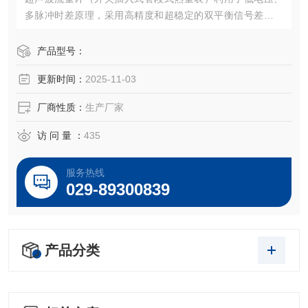
多脉冲时差原理，采用高精度和超稳定的双平衡信号差分发
射、差分接收数字检测技术来测量顺流和逆流方向的声波传
输时间，根据时差计算出流速。具有稳定性好、零点漂移
产品型号：
小、测量精度高，量程比宽抗干扰性强等特点。
更新时间：
2025-11-03
厂商性质：
生产厂家
访 问 量 ：
435
服务热线
029-89300839
产品分类