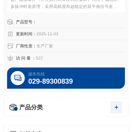
多脉冲时差原理，采用高精度和超稳定的双平衡信号差分发
射、差分接收数字检测技术来测量顺流和逆流方向的声波传
输时间，根据时差计算出流速。具有稳定性好、零点漂移
产品型号：
小、测量精度高，量程比宽抗干扰性强等特点。
更新时间：
2025-11-03
厂商性质：
生产厂家
访 问 量 ：
522
服务热线
029-89300839
产品分类