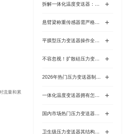
拆解一体化温度变送器：核心组成部分，藏着哪些关键“密码”？
悬臂梁称重传感器需严格遵循以下测定步骤
平膜型压力变送器操作全攻略：一步到位，轻松搞定实操细节
不容忽视！扩散硅压力变送器保养全攻略
2026年热门压力变送器制造商盘点 帮你轻松筛选靠谱合作厂商
时流量和累
一体化温度变送器拥有怎样的技术特点呢？
国内市场热门压力变送器生产商盘点 附实用选型参考指南
卫生级压力变送器其结构主要包括以下部分