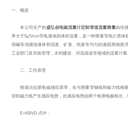
一、概述
本公司生产的
盛弘创电磁流量计定制管道流量测量
由传
率大于5μS/cm导电液体的体积流量，是一种测量导电介质
强碱等强腐蚀液体和泥浆、矿浆、纸浆等均匀的液固两相悬
工业部门及市政管理，水利建设、河流疏浚等领域的流量计量
二、工作原理
根据法拉第电磁感应原理，在与测量管轴线和磁力线相垂
切割磁力线产生感应电势，此感应电势由两个检测电极检出，
E=KBVD 式中：