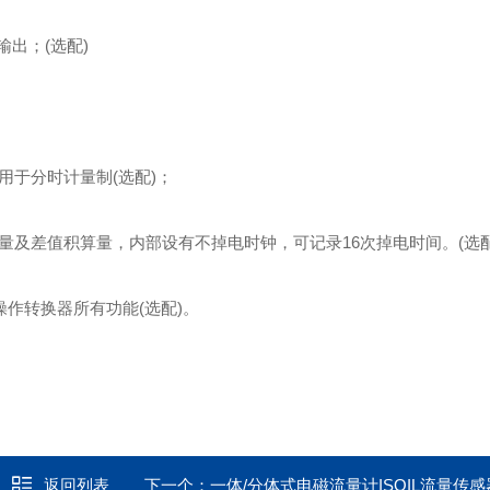
输出；(选配)
于分时计量制(选配)；
及差值积算量，内部设有不掉电时钟，可记录16次掉电时间。(选配
作转换器所有功能(选配)。
返回列表
下一个：
一体/分体式电磁流量计ISOIL流量传感