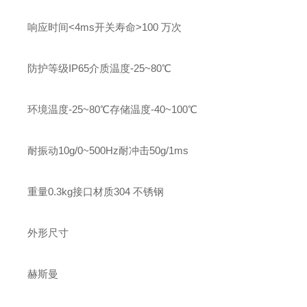
响应时间<4ms开关寿命>100 万次
防护等级IP65介质温度-25~80℃
环境温度-25~80℃存储温度-40~100℃
耐振动10g/0~500Hz耐冲击50g/1ms
重量0.3kg接口材质304 不锈钢
外形尺寸
赫斯曼