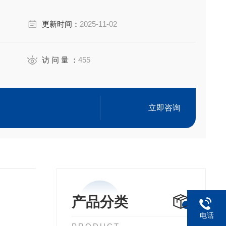
更新时间：
2025-11-02
观察
方便
访 问 量 ：
455
立即咨询
产品分类
电话