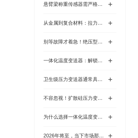
悬臂梁称重传感器需严格遵循以下测定步骤
从金属到复合材料：拉力测试传感器的应用探索
别等故障才着急！绝压型压力变送器的保养，这样做才靠谱
一体化温度变送器：解锁多场景应用，究竟藏着多少“隐形力量”？
卫生级压力变送器通常具有以下特点
不容忽视！扩散硅压力变送器保养全攻略
为什么选择一体化温度变送器进行温度监测？
2026年将至，当下市场那些压力变送器品牌究竟都有谁？