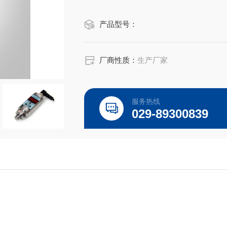
◆开关量可在零点到满度之间任意设定
产品型号：
◆外壳设有节点动作发光二级管，便于
◆按键调校及现场设置各种参数，操作
◆多路开关量输出，带载能力 1.2A
厂商性质：
生产厂家
◆模拟量输出（4～20mA）
服务热线
029-89300839