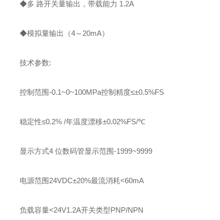
◆多 路开关量输出，带载能力 1.2A
◆模拟量输出（4～20mA）
技术参数:
控制范围-0.1~0~100MPa控制精度≤±0.5%FS
稳定性≤0.2% /年温度漂移±0.02%FS/℃
显示方式4 位数码管显示范围-1999~9999
电源范围24VDC±20%最流消耗<60mA
负载容量<24V1.2A开关类型PNP/NPN