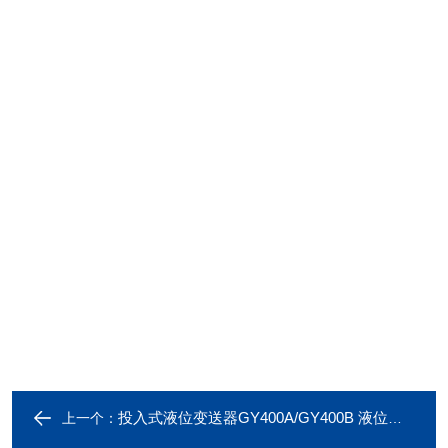
投入式液位变送器GY400A/GY400B 液位测量
上一个：