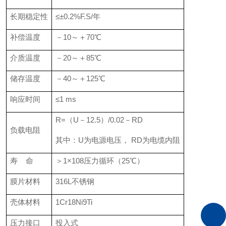
长期稳定性
≤±0.2%F.S/年
补偿温度
－10～＋70℃
介质温度
－20～＋85℃
储存温度
－40～＋125℃
响应时间
≤1 ms
R=（U－12.5）/0.02－RD
负载电阻
其中：U为电源电压， RD为电缆内阻
寿 命
＞1×108压力循环（25℃）
膜片材料
316L不锈钢
壳体材料
1Cr18Ni9Ti
压力接口
投入式