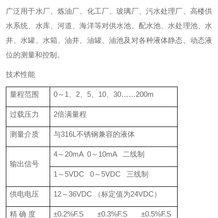
广泛用于水厂、炼油厂、化工厂、玻璃厂、污水处理厂、高楼供
水系统、水库、河道、海洋等对供水池、配水池、水处理池、水
井、水罐、水箱、油井、油罐、油池及对各种液体静态、动态液
位的测量和控制。
技术性能
量程范围
0～1、2、5、10、30……200m
过载压力
2倍满量程
测量介质
与316L不锈钢兼容的液体
4～20mA 0～10mA 二线制
输出信号
1～5VDC 0～5VDC 三线制
供电电压
12～36VDC （标定值为24VDC）
精 确 度
±0.2%F.S ±0.3%F.S ±0.5%F.S