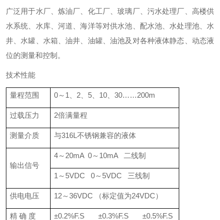
广泛用于水厂、炼油厂、化工厂、玻璃厂、污水处理厂、高楼供
水系统、水库、河道、海洋等对供水池、配水池、水处理池、水
井、水罐、水箱、油井、油罐、油池及对各种液体静态、动态液
位的测量和控制。
技术性能
量程范围
0～1、2、5、10、30……200m
过载压力
2倍满量程
测量介质
与316L不锈钢兼容的液体
4～20mA 0～10mA 二线制
输出信号
1～5VDC 0～5VDC 三线制
供电电压
12～36VDC （标定值为24VDC）
精 确 度
±0.2%F.S ±0.3%F.S ±0.5%F.S