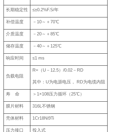
长期稳定性
≤±0.2%F.S/年
补偿温度
－10～＋70℃
介质温度
－20～＋85℃
储存温度
－40～＋125℃
响应时间
≤1 ms
R=（U－12.5）/0.02－RD
负载电阻
其中：U为电源电压， RD为电缆内阻
寿 命
＞1×108压力循环（25℃）
膜片材料
316L不锈钢
壳体材料
1Cr18Ni9Ti
压力接口
投入式