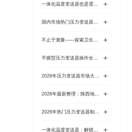
一体化温度变送器也是需要定期维护的
国内市场热门压力变送器生产商盘点 附实用选型参考指南
不止于测量——探索卫生级压力变送器的多重角色
平膜型压力变送器操作全攻略：一步到位，轻松搞定实操细节
2026年压力变送器市场大揭秘！看看市面上这些企业口碑究竟咋样？
2026年最新整理：陕西地区实力出众口碑过硬的压力变送器品牌
2026年热门压力变送器制造商盘点 帮你轻松筛选靠谱合作厂商
一体化温度变送器：解锁多场景应用，究竟藏着多少“隐形力量”？