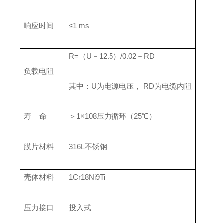
响应时间
≤1 ms
R=（U－12.5）/0.02－RD
负载电阻
其中：U为电源电压， RD为电缆内阻
寿 命
＞1×108压力循环（25℃）
膜片材料
316L不锈钢
壳体材料
1Cr18Ni9Ti
压力接口
投入式