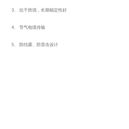
3、 抗干扰强，长期稳定性好
4、 导气电缆传输
5、 防结露、防雷击设计