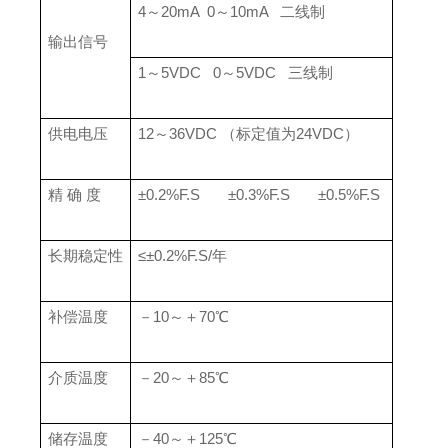
4～20mA 0～10mA 二线制
输出信号
1～5VDC 0～5VDC 三线制
供电电压
12～36VDC （标定值为24VDC）
精 确 度
±0.2%F.S ±0.3%F.S ±0.5%F.S
长期稳定性
≤±0.2%F.S/年
补偿温度
－10～＋70℃
介质温度
－20～＋85℃
储存温度
－40～＋125℃