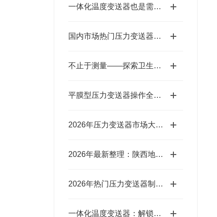
一体化温度变送器也是需要定期维护的
国内市场热门压力变送器生产商盘点 附实用选型参考指南
不止于测量——探索卫生级压力变送器的多重角色
平膜型压力变送器操作全攻略：一步到位，轻松搞定实操细节
2026年压力变送器市场大揭秘！看看市面上这些企业口碑究竟咋样？
2026年最新整理：陕西地区实力出众口碑过硬的压力变送器品牌
2026年热门压力变送器制造商盘点 帮你轻松筛选靠谱合作厂商
一体化温度变送器：解锁多场景应用，究竟藏着多少“隐形力量”？