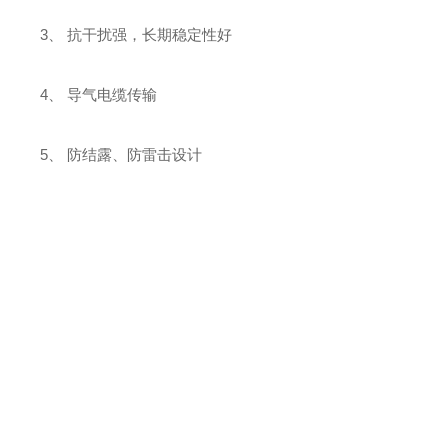
3、 抗干扰强，长期稳定性好
4、 导气电缆传输
5、 防结露、防雷击设计