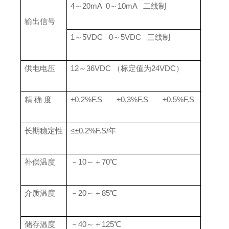
4～20mA 0～10mA 二线制
输出信号
1～5VDC 0～5VDC 三线制
供电电压
12～36VDC （标定值为24VDC）
精 确 度
±0.2%F.S ±0.3%F.S ±0.5%F.S
长期稳定性
≤±0.2%F.S/年
补偿温度
－10～＋70℃
介质温度
－20～＋85℃
储存温度
－40～＋125℃