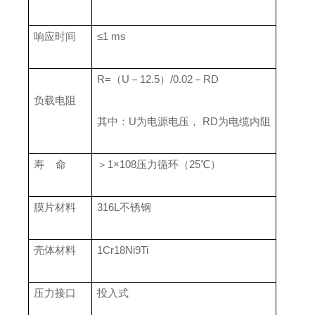
响应时间
≤1 ms
R=（U－12.5）/0.02－RD
负载电阻
其中：U为电源电压， RD为电缆内阻
寿 命
＞1×108压力循环（25℃）
膜片材料
316L不锈钢
壳体材料
1Cr18Ni9Ti
压力接口
投入式