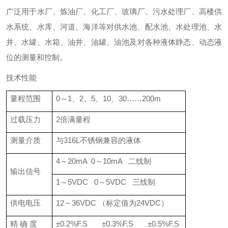
广泛用于水厂、炼油厂、化工厂、玻璃厂、污水处理厂、高楼供
水系统、水库、河道、海洋等对供水池、配水池、水处理池、水
井、水罐、水箱、油井、油罐、油池及对各种液体静态、动态液
位的测量和控制。
技术性能
量程范围
0～1、2、5、10、30……200m
过载压力
2倍满量程
测量介质
与316L不锈钢兼容的液体
4～20mA 0～10mA 二线制
输出信号
1～5VDC 0～5VDC 三线制
供电电压
12～36VDC （标定值为24VDC）
精 确 度
±0.2%F.S ±0.3%F.S ±0.5%F.S