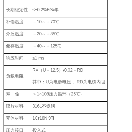
长期稳定性
≤±0.2%F.S/年
补偿温度
－10～＋70℃
介质温度
－20～＋85℃
储存温度
－40～＋125℃
响应时间
≤1 ms
R=（U－12.5）/0.02－RD
负载电阻
其中：U为电源电压， RD为电缆内阻
寿 命
＞1×108压力循环（25℃）
膜片材料
316L不锈钢
壳体材料
1Cr18Ni9Ti
压力接口
投入式