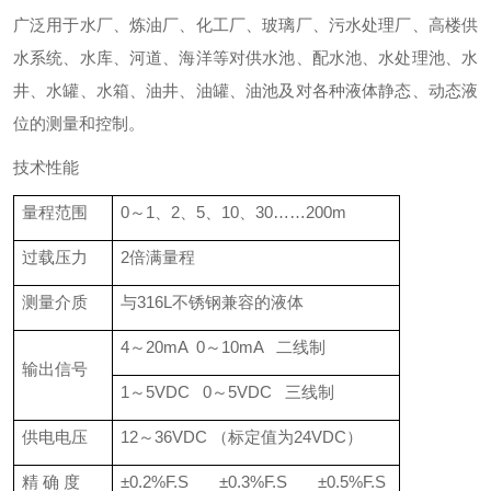
广泛用于水厂、炼油厂、化工厂、玻璃厂、污水处理厂、高楼供
水系统、水库、河道、海洋等对供水池、配水池、水处理池、水
井、水罐、水箱、油井、油罐、油池及对各种液体静态、动态液
位的测量和控制。
技术性能
量程范围
0～1、2、5、10、30……200m
过载压力
2倍满量程
测量介质
与316L不锈钢兼容的液体
4～20mA 0～10mA 二线制
输出信号
1～5VDC 0～5VDC 三线制
供电电压
12～36VDC （标定值为24VDC）
精 确 度
±0.2%F.S ±0.3%F.S ±0.5%F.S