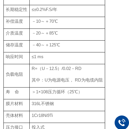
长期稳定性
≤±0.2%F.S/年
补偿温度
－10～＋70℃
介质温度
－20～＋85℃
储存温度
－40～＋125℃
响应时间
≤1 ms
R=（U－12.5）/0.02－RD
负载电阻
其中：U为电源电压， RD为电缆内阻
寿 命
＞1×108压力循环（25℃）
膜片材料
316L不锈钢
壳体材料
1Cr18Ni9Ti
压力接口
投入式