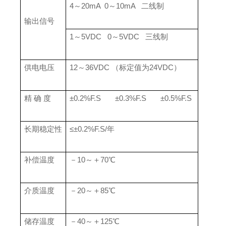
4～20mA 0～10mA 二线制
输出信号
1～5VDC 0～5VDC 三线制
供电电压
12～36VDC （标定值为24VDC）
精 确 度
±0.2%F.S ±0.3%F.S ±0.5%F.S
长期稳定性
≤±0.2%F.S/年
补偿温度
－10～＋70℃
介质温度
－20～＋85℃
储存温度
－40～＋125℃