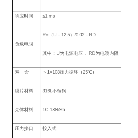
响应时间
≤1 ms
R=（U－12.5）/0.02－RD
负载电阻
其中：U为电源电压， RD为电缆内阻
寿 命
＞1×108压力循环（25℃）
膜片材料
316L不锈钢
壳体材料
1Cr18Ni9Ti
压力接口
投入式