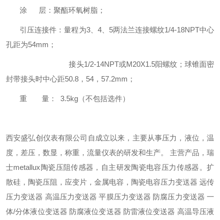
涂 层：聚酯环氧树脂；
引压连接件：量程为3、4、5两法兰连接螺纹1/4-18NPT中心
孔距为54mm；
接头1/2-14NPT或M20X1.5阳螺纹；球锥面密
封带接头时中心距50.8，54，57.2mm；
重 量： 3.5kg（不包括选件）
西安盛弘创仪表有限公司自成立以来，主要从事压力，液位，温
度，差压，数显，称重，流量仪表的研发和生产。 主营产品，瑞
士metallux陶瓷压阻传感器，自主研发陶瓷电容压力传感器。扩
散硅，陶瓷压阻，应变片，金属电容，陶瓷电容压力变送器 远传
压力变送器 高温压力变送器 平膜压力变送器 防腐压力变送器 一
体/分体液位变送器 防腐液位变送器 防雷液位变送器 高温导压液