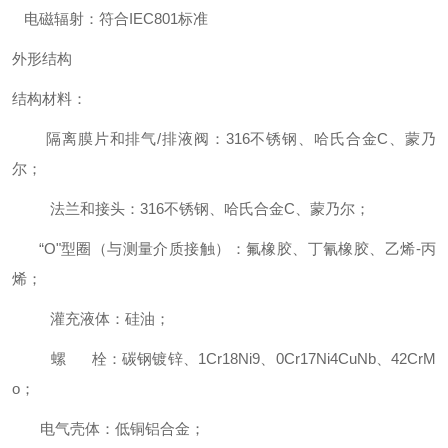
电磁辐射：符合IEC801标准
外形结构
结构材料：
隔离膜片和排气/排液阀：316不锈钢、哈氏合金C、蒙乃
尔；
法兰和接头：316不锈钢、哈氏合金C、蒙乃尔；
“O"型圈（与测量介质接触）：氟橡胶、丁氰橡胶、乙烯-丙
烯；
灌充液体：硅油；
螺 栓：碳钢镀锌、1Cr18Ni9、0Cr17Ni4CuNb、42CrM
o；
电气壳体：低铜铝合金；