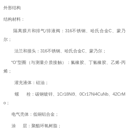
外形结构
结构材料：
隔离膜片和排气/排液阀：316不锈钢、哈氏合金C、蒙乃
尔；
法兰和接头：316不锈钢、哈氏合金C、蒙乃尔；
“O"型圈（与测量介质接触）：氟橡胶、丁氰橡胶、乙烯-丙
烯；
灌充液体：硅油；
螺 栓：碳钢镀锌、1Cr18Ni9、0Cr17Ni4CuNb、42CrM
o；
电气壳体：低铜铝合金；
涂 层：聚酯环氧树脂；