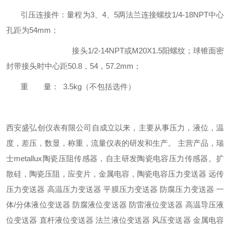
引压连接件：量程为3、4、5两法兰连接螺纹1/4-18NPT中心
孔距为54mm；
接头1/2-14NPT或M20X1.5阳螺纹；球锥面密
封带接头时中心距50.8，54，57.2mm；
重 量： 3.5kg（不包括选件）
西安盛弘创仪表有限公司自成立以来，主要从事压力，液位，温
度，差压，数显，称重，流量仪表的研发和生产。 主营产品，瑞
士metallux陶瓷压阻传感器，自主研发陶瓷电容压力传感器。扩
散硅，陶瓷压阻，应变片，金属电容，陶瓷电容压力变送器 远传
压力变送器 高温压力变送器 平膜压力变送器 防腐压力变送器 一
体/分体液位变送器 防腐液位变送器 防雷液位变送器 高温导压液
位变送器 直杆液位变送器 法兰液位变送器 风压变送器 金属电容