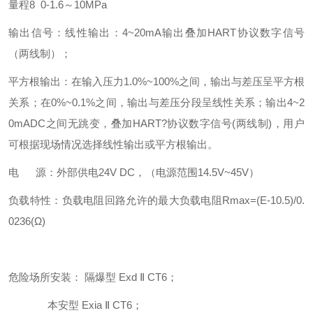
量程8 0-1.6～10MPa
输出信号：线性输出：4~20mA输出叠加HART协议数字信号
（两线制）；
平方根输出：在输入压力1.0%~100%之间，输出与差压呈平方根
关系；在0%~0.1%之间，输出与差压分段呈线性关系；输出4~2
0mADC之间无跳变，叠加HART?协议数字信号(两线制)，用户
可根据现场情况选择线性输出或平方根输出。
电 源：外部供电24V DC，（电源范围14.5V~45V）
负载特性：负载电阻回路允许的最大负载电阻Rmax=(E-10.5)/0.
0236(Ω)
危险场所安装： 隔爆型 Exd Ⅱ CT6；
本安型 Exia Ⅱ CT6；