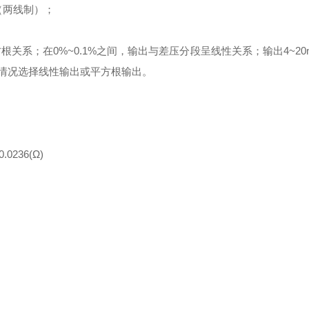
（两线制）；
根关系；在0%~0.1%之间，输出与差压分段呈线性关系；输出4~20
场情况选择线性输出或平方根输出。
236(Ω)