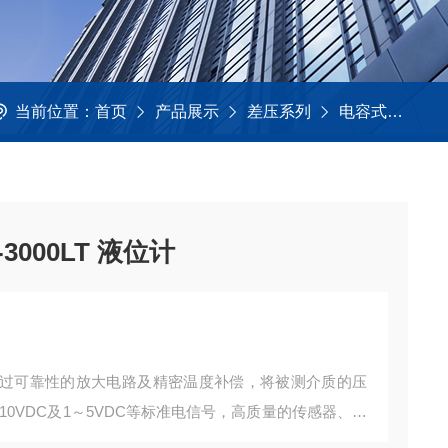
当前位置：
首页
产品展示
差压系列
电容式
电容
000LT 液位计
过可靠性的放大电路及精密温度补偿，将被测介质的压
0～10VDC及1～5VDC等标准电信号，高质量的传感器、封
的优异质量和最佳性能。该产品有多种接口形式和多种引