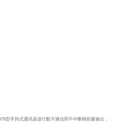
S-H376型手持式通讯器进行数字通信而不中断模拟量输出；