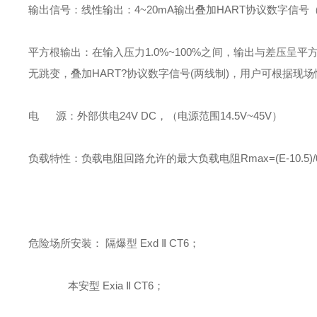
输出信号：线性输出：4~20mA输出叠加HART协议数字信号
平方根输出：在输入压力1.0%~100%之间，输出与差压呈平方
无跳变，叠加HART?协议数字信号(两线制)，用户可根据现
电 源：外部供电24V DC，（电源范围14.5V~45V）
负载特性：负载电阻回路允许的最大负载电阻Rmax=(E-10.5)/0.0
危险场所安装： 隔爆型 Exd Ⅱ CT6；
本安型 Exia Ⅱ CT6；