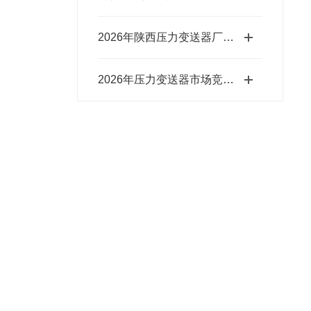
2026年陕西压力变送器厂商口碑盘点 各家真实名声实力全解析
2026年压力变送器市场竞争激烈，哪家销售厂家才是行业值得选择