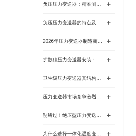
负压压力变送器：精准测量，守护工业安全
负压压力变送器的特点及技术应用
2026年压力变送器制造商哪家强？答案即将揭晓！
扩散硅压力变送器安装：避开误区，一步到位的实操指南
卫生级压力变送器其结构主要包括以下部分
压力变送器市场竞争激烈，哪家销售厂家才是行业宠儿？
别错过！绝压型压力变送器的突出特点，解锁高精度测量的底层逻辑
为什么选择一体化温度变送器进行温度监测？