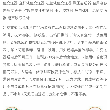
位变送器 直杆液位变送器 法兰液位变送器 风压变送器 金属电容
差压变送器 扩散硅差压变送器 压力控制器 热电偶/阻 温度变送
器 超声波液位计
注意事项 1.凡供货产品均带有产品合格证及说明书，其中有产品
编号、技术参数、接线路、出场日期等，请认真查对，以免用
错。2.接线应严格按照我公司使用说明进行。3.本产品系精密仪
表，禁止随意拆卸、碰撞、跌落、用尖锐器具捅传感器。4.变送
器通电后即可工作，但预热30分钟后输出稳定。5.使用中若发现
异常，应关掉电源，停止使用，进行检查，或直接向我公司技术
部门联系。6.运输、储存时应恢复原包装，存放在阴凉、干燥、
通风的库房内。7.质量保证期12个月（压力过载、接线错误等使
用不当造成损坏不在质量保证范围内）。8.特殊产品属于定制产
品，不参加7天无理由退还，定制有货期，不退不换。