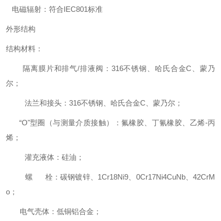
电磁辐射：符合IEC801标准
外形结构
结构材料：
隔离膜片和排气/排液阀：316不锈钢、哈氏合金C、蒙乃
尔；
法兰和接头：316不锈钢、哈氏合金C、蒙乃尔；
“O"型圈（与测量介质接触）：氟橡胶、丁氰橡胶、乙烯-丙
烯；
灌充液体：硅油；
螺 栓：碳钢镀锌、1Cr18Ni9、0Cr17Ni4CuNb、42CrM
o；
电气壳体：低铜铝合金；