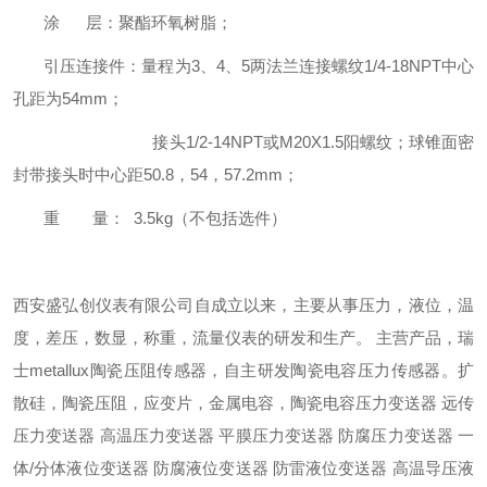
涂 层：聚酯环氧树脂；
引压连接件：量程为3、4、5两法兰连接螺纹1/4-18NPT中心
孔距为54mm；
接头1/2-14NPT或M20X1.5阳螺纹；球锥面密
封带接头时中心距50.8，54，57.2mm；
重 量： 3.5kg（不包括选件）
西安盛弘创仪表有限公司自成立以来，主要从事压力，液位，温
度，差压，数显，称重，流量仪表的研发和生产。 主营产品，瑞
士metallux陶瓷压阻传感器，自主研发陶瓷电容压力传感器。扩
散硅，陶瓷压阻，应变片，金属电容，陶瓷电容压力变送器 远传
压力变送器 高温压力变送器 平膜压力变送器 防腐压力变送器 一
体/分体液位变送器 防腐液位变送器 防雷液位变送器 高温导压液