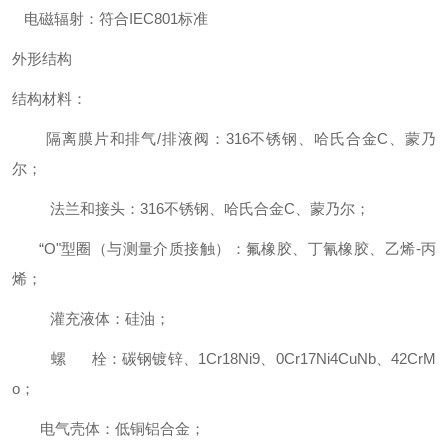
电磁辐射：符合IEC801标准
外形结构
结构材料：
隔离膜片和排气/排液阀：316不锈钢、哈氏合金C、蒙乃
尔；
法兰和接头：316不锈钢、哈氏合金C、蒙乃尔；
“O"型圈（与测量介质接触）：氟橡胶、丁氰橡胶、乙烯-丙
烯；
灌充液体：硅油；
螺 栓：碳钢镀锌、1Cr18Ni9、0Cr17Ni4CuNb、42CrM
o；
电气壳体：低铜铝合金；