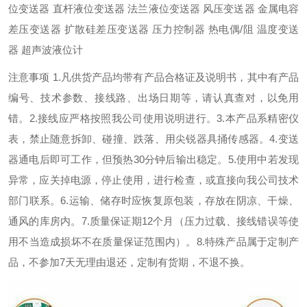
位变送器 直杆液位变送器 法兰液位变送器 风压变送器 金属电容
差压变送器 扩散硅差压变送器 压力控制器 热电偶/阻 温度变送
器 超声波液位计
注意事项 1.凡供货产品均带有产品合格证及说明书，其中有产品
编号、技术参数、接线路、出场日期等，请认真查对，以免用
错。2.接线应严格按照我公司使用说明进行。3.本产品系精密仪
表，禁止随意拆卸、碰撞、跌落、用尖锐器具捅传感器。4.变送
器通电后即可工作，但预热30分钟后输出稳定。5.使用中若发现
异常，应关掉电源，停止使用，进行检查，或直接向我公司技术
部门联系。6.运输、储存时应恢复原包装，存放在阴凉、干燥、
通风的库房内。7.质量保证期12个月（压力过载、接线错误等使
用不当造成损坏不在质量保证范围内）。8.特殊产品属于定制产
品，不参加7天无理由退还，定制有货期，不退不换。