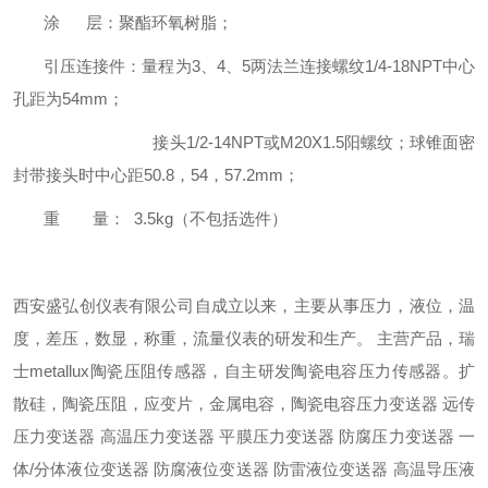
涂 层：聚酯环氧树脂；
引压连接件：量程为3、4、5两法兰连接螺纹1/4-18NPT中心
孔距为54mm；
接头1/2-14NPT或M20X1.5阳螺纹；球锥面密
封带接头时中心距50.8，54，57.2mm；
重 量： 3.5kg（不包括选件）
西安盛弘创仪表有限公司自成立以来，主要从事压力，液位，温
度，差压，数显，称重，流量仪表的研发和生产。 主营产品，瑞
士metallux陶瓷压阻传感器，自主研发陶瓷电容压力传感器。扩
散硅，陶瓷压阻，应变片，金属电容，陶瓷电容压力变送器 远传
压力变送器 高温压力变送器 平膜压力变送器 防腐压力变送器 一
体/分体液位变送器 防腐液位变送器 防雷液位变送器 高温导压液