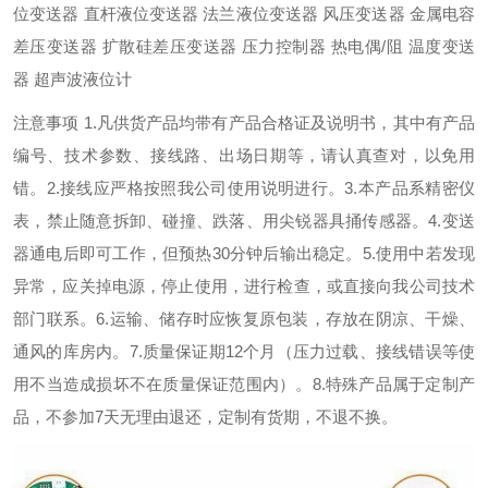
位变送器 直杆液位变送器 法兰液位变送器 风压变送器 金属电容
差压变送器 扩散硅差压变送器 压力控制器 热电偶/阻 温度变送
器 超声波液位计
注意事项 1.凡供货产品均带有产品合格证及说明书，其中有产品
编号、技术参数、接线路、出场日期等，请认真查对，以免用
错。2.接线应严格按照我公司使用说明进行。3.本产品系精密仪
表，禁止随意拆卸、碰撞、跌落、用尖锐器具捅传感器。4.变送
器通电后即可工作，但预热30分钟后输出稳定。5.使用中若发现
异常，应关掉电源，停止使用，进行检查，或直接向我公司技术
部门联系。6.运输、储存时应恢复原包装，存放在阴凉、干燥、
通风的库房内。7.质量保证期12个月（压力过载、接线错误等使
用不当造成损坏不在质量保证范围内）。8.特殊产品属于定制产
品，不参加7天无理由退还，定制有货期，不退不换。