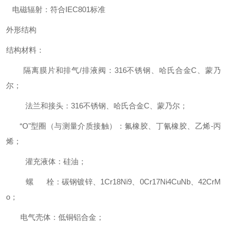
电磁辐射：符合IEC801标准
外形结构
结构材料：
隔离膜片和排气/排液阀：316不锈钢、哈氏合金C、蒙乃
尔；
法兰和接头：316不锈钢、哈氏合金C、蒙乃尔；
“O"型圈（与测量介质接触）：氟橡胶、丁氰橡胶、乙烯-丙
烯；
灌充液体：硅油；
螺 栓：碳钢镀锌、1Cr18Ni9、0Cr17Ni4CuNb、42CrM
o；
电气壳体：低铜铝合金；