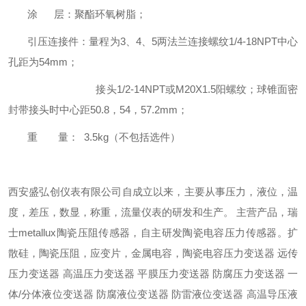
涂 层：聚酯环氧树脂；
引压连接件：量程为3、4、5两法兰连接螺纹1/4-18NPT中心
孔距为54mm；
接头1/2-14NPT或M20X1.5阳螺纹；球锥面密
封带接头时中心距50.8，54，57.2mm；
重 量： 3.5kg（不包括选件）
西安盛弘创仪表有限公司自成立以来，主要从事压力，液位，温
度，差压，数显，称重，流量仪表的研发和生产。 主营产品，瑞
士metallux陶瓷压阻传感器，自主研发陶瓷电容压力传感器。扩
散硅，陶瓷压阻，应变片，金属电容，陶瓷电容压力变送器 远传
压力变送器 高温压力变送器 平膜压力变送器 防腐压力变送器 一
体/分体液位变送器 防腐液位变送器 防雷液位变送器 高温导压液