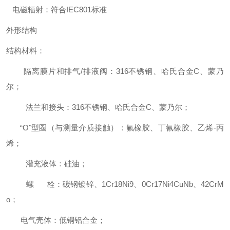
电磁辐射：符合IEC801标准
外形结构
结构材料：
隔离膜片和排气/排液阀：316不锈钢、哈氏合金C、蒙乃
尔；
法兰和接头：316不锈钢、哈氏合金C、蒙乃尔；
“O"型圈（与测量介质接触）：氟橡胶、丁氰橡胶、乙烯-丙
烯；
灌充液体：硅油；
螺 栓：碳钢镀锌、1Cr18Ni9、0Cr17Ni4CuNb、42CrM
o；
电气壳体：低铜铝合金；