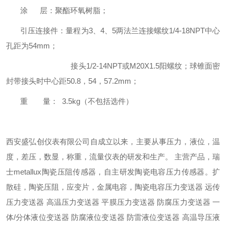
涂 层：聚酯环氧树脂；
引压连接件：量程为3、4、5两法兰连接螺纹1/4-18NPT中心
孔距为54mm；
接头1/2-14NPT或M20X1.5阳螺纹；球锥面密
封带接头时中心距50.8，54，57.2mm；
重 量： 3.5kg（不包括选件）
西安盛弘创仪表有限公司自成立以来，主要从事压力，液位，温
度，差压，数显，称重，流量仪表的研发和生产。 主营产品，瑞
士metallux陶瓷压阻传感器，自主研发陶瓷电容压力传感器。扩
散硅，陶瓷压阻，应变片，金属电容，陶瓷电容压力变送器 远传
压力变送器 高温压力变送器 平膜压力变送器 防腐压力变送器 一
体/分体液位变送器 防腐液位变送器 防雷液位变送器 高温导压液