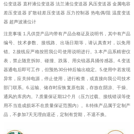
位变送器 直杆液位变送器 法兰液位变送器 风压变送器 金属电容
差压变送器 扩散硅差压变送器 压力控制器 热电偶/阻 温度变送
器 超声波液位计
注意事项 1.凡供货产品均带有产品合格证及说明书，其中有产品
编号、技术参数、接线路、出场日期等，请认真查对，以免用
错。2.接线应严格按照我公司使用说明进行。3.本产品系精密仪
表，禁止随意拆卸、碰撞、跌落、用尖锐器具捅传感器。4.变送
器通电后即可工作，但预热30分钟后输出稳定。5.使用中若发现
异常，应关掉电源，停止使用，进行检查，或直接向我公司技术
部门联系。6.运输、储存时应恢复原包装，存放在阴凉、干燥、
通风的库房内。7.质量保证期12个月（压力过载、接线错误等使
用不当造成损坏不在质量保证范围内）。8.特殊产品属于定制产
品，不参加7天无理由退还，定制有货期，不退不换。