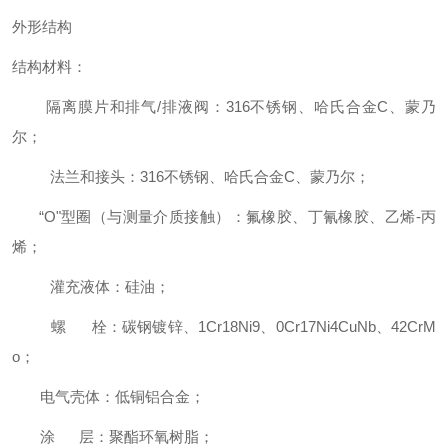
外形结构
结构材料：
隔离膜片和排气/排液阀：316不锈钢、哈氏合金C、蒙乃
尔；
法兰和接头：316不锈钢、哈氏合金C、蒙乃尔；
“O"型圈（与测量介质接触）：氟橡胶、丁氰橡胶、乙烯-丙
烯；
灌充液体：硅油；
螺 栓：碳钢镀锌、1Cr18Ni9、0Cr17Ni4CuNb、42CrM
o；
电气壳体：低铜铝合金；
涂 层：聚酯环氧树脂；