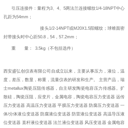
引压连接件：量程为3、4、5两法兰连接螺纹1/4-18NPT中心
孔距为54mm；
接头1/2-14NPT或M20X1.5阳螺纹；球锥面密
封带接头时中心距50.8，54，57.2mm；
重 量： 3.5kg（不包括选件）
西安盛弘创仪表有限公司自成立以来，主要从事压力，液位，温
度，差压，数显，称重，流量仪表的研发和生产。 主营产品，瑞
士metallux陶瓷压阻传感器，自主研发陶瓷电容压力传感器。扩
散硅，陶瓷压阻，应变片，金属电容，陶瓷电容压力变送器 远传
压力变送器 高温压力变送器 平膜压力变送器 防腐压力变送器 一
体/分体液位变送器 防腐液位变送器 防雷液位变送器 高温导压液
位变送器 直杆液位变送器 法兰液位变送器 风压变送器 金属电容