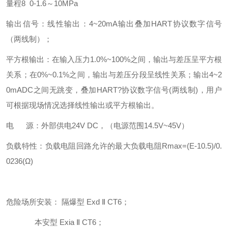
量程8 0-1.6～10MPa
输出信号：线性输出：4~20mA输出叠加HART协议数字信号
（两线制）；
平方根输出：在输入压力1.0%~100%之间，输出与差压呈平方根
关系；在0%~0.1%之间，输出与差压分段呈线性关系；输出4~2
0mADC之间无跳变，叠加HART?协议数字信号(两线制)，用户
可根据现场情况选择线性输出或平方根输出。
电 源：外部供电24V DC，（电源范围14.5V~45V）
负载特性：负载电阻回路允许的最大负载电阻Rmax=(E-10.5)/0.
0236(Ω)
危险场所安装： 隔爆型 Exd Ⅱ CT6；
本安型 Exia Ⅱ CT6；