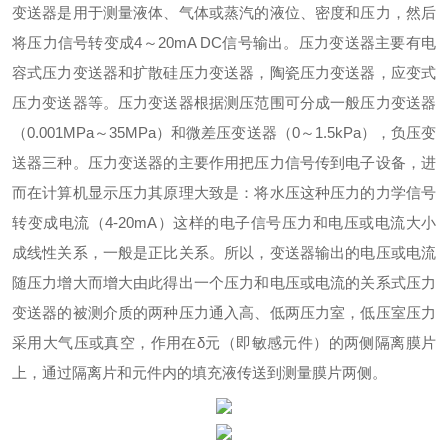
变送器是用于测量液体、气体或蒸汽的液位、密度和压力，然后
将压力信号转变成
4
～
20mA DC
信号输出。
压力变送器主要有电
容式压力变送器和扩散硅压力变送器，陶瓷压力变送器，应变式
压力变送器等。压力变送器根据测压范围可分成一般压力变送器
（
0.001MPa
～
35MPa
）和微差压变送器（
0
～
1.5kPa
），负压变
送器三种。
压力变送器的主要作用把压力信号传到电子设备，进
而在计算机显示压力其原理大致是：将水压这种压力的力学信号
转变成电流（
4-20mA
）这样的电子信号压力和电压或电流大小
成线性关系，一般是正比关系。所以，变送器输出的电压或电流
随压力增大而增大由此得出一个压力和电压或电流的关系式压力
变送器的被测介质的两种压力通入高、低两压力室，低压室压力
采用大气压或真空，作用在
δ
元（即敏感元件）的两侧隔离膜片
上，通过隔离片和元件内的填充液传送到测量膜片两侧。