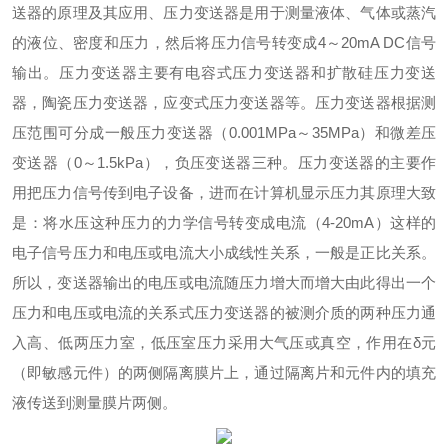
送器的原理及其应用、压力变送器是用于测量液体、气体或蒸汽
的液位、密度和压力，然后将压力信号转变成
4
～
20mA DC
信号
输出。
压力变送器主要有电容式压力变送器和扩散硅压力变送
器，陶瓷压力变送器，应变式压力变送器等。压力变送器根据测
压范围可分成一般压力变送器（
0.001MPa
～
35MPa
）和微差压
变送器（
0
～
1.5kPa
），负压变送器三种。
压力变送器的主要作
用把压力信号传到电子设备，进而在计算机显示压力其原理大致
是：将水压这种压力的力学信号转变成电流（
4-20mA
）这样的
电子信号压力和电压或电流大小成线性关系，一般是正比关系。
所以，变送器输出的电压或电流随压力增大而增大由此得出一个
压力和电压或电流的关系式压力变送器的被测介质的两种压力通
入高、低两压力室，低压室压力采用大气压或真空，作用在
δ
元
（即敏感元件）的两侧隔离膜片上，通过隔离片和元件内的填充
液传送到测量膜片两侧。